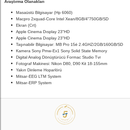
Araştırma Olanakları
Masaüstü Bilgisayar (Hp 6060)
Macpro 2xquad-Core Intel Xean/8GB/4"750GB/SD
Ekran (Crt)
Apple Cinema Dısplay 23"HD
Apple Cinema Dısplay 23"HD
Taşınabilir Bilgisayar: MB Pro 15é 2.4GHZ/2GB/160GB/SD
Kamera Sony Pmw-Ex1 Sony Solid State Memory
Digital Analog Dönüştürücü Formac Studio Tvr
Fotograf Makinesi: Nikon D80, D90 Kit 18-155mm
Yakın Dinleme Hoparlörü
Mitsar-EEG LTM System
Mitsar-ERP System